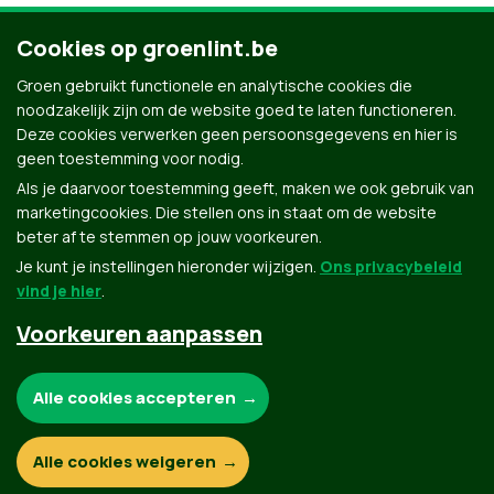
Cookies op groenlint.be
Ontdek al onze mensen
Groen gebruikt functionele en analytische cookies die
noodzakelijk zijn om de website goed te laten functioneren.
Deze cookies verwerken geen persoonsgegevens en hier is
geen toestemming voor nodig.
Als je daarvoor toestemming geeft, maken we ook gebruik van
marketingcookies. Die stellen ons in staat om de website
beter af te stemmen op jouw voorkeuren.
Je kunt je instellingen hieronder wijzigen.
Ons privacybeleid
vind je hier
.
Voorkeuren aanpassen
Groen.be
Noodzakelijke cookies:
Alle cookies accepteren
Contact
Privacybeleid
Functionele en analytische cookies:
Alle cookies weigeren
© Copyright Groen 2026 | Gemaakt met
NationBuilder
| Gebouwd door
Tectonica