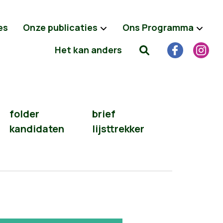
es
Onze publicaties
Ons Programma
Het kan anders
folder
brief
kandidaten
lijsttrekker