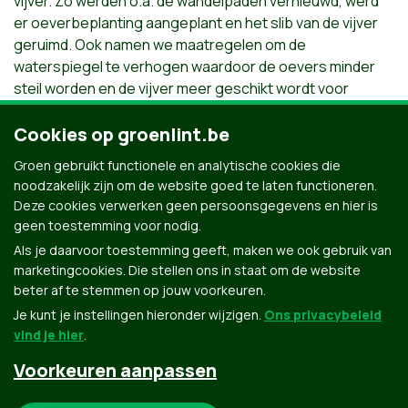
vijver. Zo werden o.a. de wandelpaden vernieuwd, werd
er oeverbeplanting aangeplant en het slib van de vijver
geruimd. Ook namen we maatregelen om de
waterspiegel te verhogen waardoor de oevers minder
steil worden en de vijver meer geschikt wordt voor
amfibieën. Om de wortels van oude bomen te
beschermen, werden houtwallen aangelegd zodat de
Cookies op groenlint.be
grond daar niet verder kan verdichten. De Franse tuin
Groen gebruikt functionele en analytische cookies die
werd opnieuw aangeplant en er werden weer fonteinen
noodzakelijk zijn om de website goed te laten functioneren.
geïntroduceerd. De aanplant van nieuwe collectiebomen
Deze cookies verwerken geen persoonsgegevens en hier is
is ondertussen ook al een feit.
geen toestemming voor nodig.
Als je daarvoor toestemming geeft, maken we ook gebruik van
marketingcookies. Die stellen ons in staat om de website
beter af te stemmen op jouw voorkeuren.
Je kunt je instellingen hieronder wijzigen.
Ons privacybeleid
vind je hier
.
Voorkeuren aanpassen
Groen.be